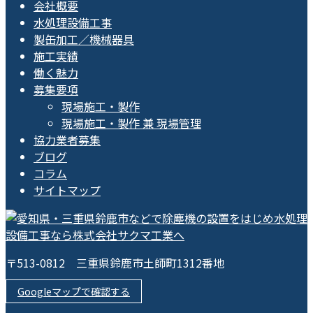
会社概要
水処理設備工事
製缶加工／機械器具
施工実績
働く魅力
募集要項
現場施工・製作
現場施工・製作 兼 現場管理
協力業者募集
ブログ
コラム
サイトマップ
〒513-0812 三重県鈴鹿市土師町1312番地
Googleマップで確認する