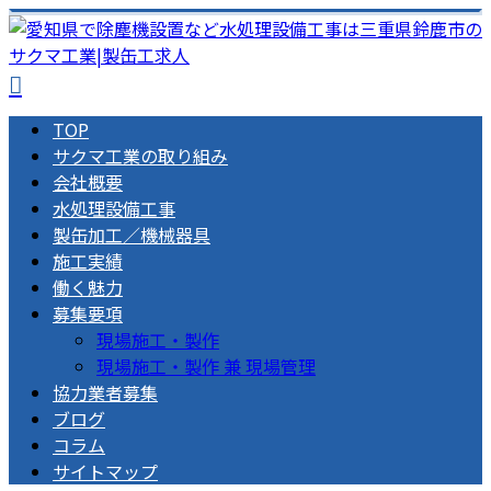
TOP
サクマ工業の取り組み
会社概要
水処理設備工事
製缶加工／機械器具
施工実績
働く魅力
募集要項
現場施工・製作
現場施工・製作 兼 現場管理
協力業者募集
ブログ
コラム
サイトマップ