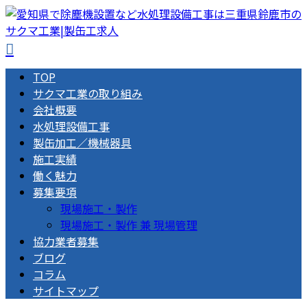
TOP
サクマ工業の取り組み
会社概要
水処理設備工事
製缶加工／機械器具
施工実績
働く魅力
募集要項
現場施工・製作
現場施工・製作 兼 現場管理
協力業者募集
ブログ
コラム
サイトマップ