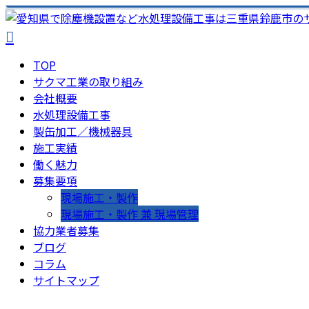
TOP
サクマ工業の取り組み
会社概要
水処理設備工事
製缶加工／機械器具
施工実績
働く魅力
募集要項
現場施工・製作
現場施工・製作 兼 現場管理
協力業者募集
ブログ
コラム
サイトマップ