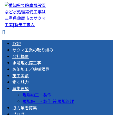
TOP
サクマ工業の取り組み
会社概要
水処理設備工事
製缶加工／機械器具
施工実績
働く魅力
募集要項
現場施工・製作
現場施工・製作 兼 現場管理
協力業者募集
ブログ