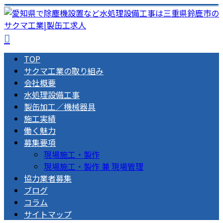
TOP
サクマ工業の取り組み
会社概要
水処理設備工事
製缶加工／機械器具
施工実績
働く魅力
募集要項
現場施工・製作
現場施工・製作 兼 現場管理
協力業者募集
ブログ
コラム
サイトマップ