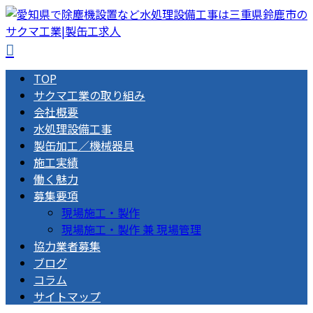
TOP
サクマ工業の取り組み
会社概要
水処理設備工事
製缶加工／機械器具
施工実績
働く魅力
募集要項
現場施工・製作
現場施工・製作 兼 現場管理
協力業者募集
ブログ
コラム
サイトマップ