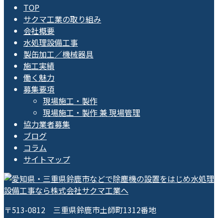
TOP
サクマ工業の取り組み
会社概要
水処理設備工事
製缶加工／機械器具
施工実績
働く魅力
募集要項
現場施工・製作
現場施工・製作 兼 現場管理
協力業者募集
ブログ
コラム
サイトマップ
〒513-0812 三重県鈴鹿市土師町1312番地