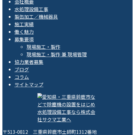
会社概要
水処理設備工事
製缶加工／機械器具
施工実績
働く魅力
募集要項
現場施工・製作
現場施工・製作 兼 現場管理
協力業者募集
ブログ
コラム
サイトマップ
〒513-0812 三重県鈴鹿市土師町1312番地