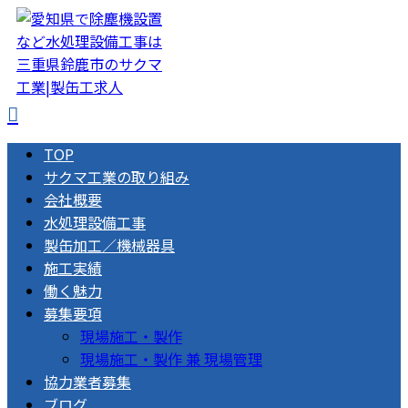
TOP
サクマ工業の取り組み
会社概要
水処理設備工事
製缶加工／機械器具
施工実績
働く魅力
募集要項
現場施工・製作
現場施工・製作 兼 現場管理
協力業者募集
ブログ