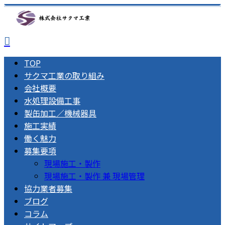
TOP
サクマ工業の取り組み
会社概要
水処理設備工事
製缶加工／機械器具
施工実績
働く魅力
募集要項
現場施工・製作
現場施工・製作 兼 現場管理
協力業者募集
ブログ
コラム