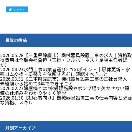
ツイート
最近の投稿
2026.05.28
【三重県鈴鹿市】機械器具設置工事の求人｜資格取
得費用は全額会社負担（玉掛・フルハーネス・足場主任者ほ
か）
2026.04.23
水門工事の業者選び5つのポイント｜扉体更新・水
密ゴム交換・塗替えを依頼する前に確認すべきこと
2026.03.31
【三重県鈴鹿市】機械器具設置工事の正社員求人｜
未経験から始めて3年でできること
2026.02.27
除塵機とは?水処理施設やポンプ場で欠かせない設
備の仕組みをわかりやすく解説
2026.01.30
【初心者向け】機械器具設置工事の仕事内容と必要
な資格、スキル
月別アーカイブ