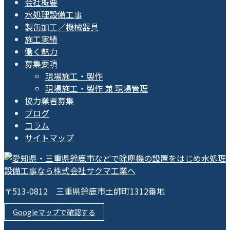
会社概要
水処理設備工事
製缶加工／機械器具
施工実績
働く魅力
募集要項
現場施工・製作
現場施工・製作 兼 現場管理
協力業者募集
ブログ
コラム
サイトマップ
〒513-0812 三重県鈴鹿市土師町1312番地
Googleマップで確認する