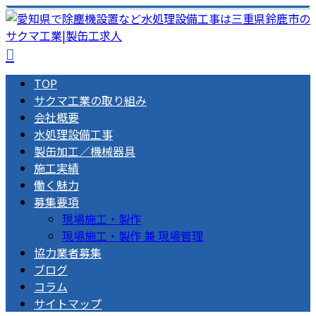
TOP
サクマ工業の取り組み
会社概要
水処理設備工事
製缶加工／機械器具
施工実績
働く魅力
募集要項
現場施工・製作
現場施工・製作 兼 現場管理
協力業者募集
ブログ
コラム
サイトマップ