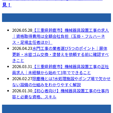
見！
最近の投稿
2026.05.28
【三重県鈴鹿市】機械器具設置工事の求人
｜資格取得費用は全額会社負担（玉掛・フルハーネ
ス・足場主任者ほか）
2026.04.23
水門工事の業者選び5つのポイント｜扉体
更新・水密ゴム交換・塗替えを依頼する前に確認すべ
きこと
2026.03.31
【三重県鈴鹿市】機械器具設置工事の正社
員求人｜未経験から始めて3年でできること
2026.02.27
除塵機とは?水処理施設やポンプ場で欠かせ
ない設備の仕組みをわかりやすく解説
2026.01.30
【初心者向け】機械器具設置工事の仕事内
容と必要な資格、スキル
月別アーカイブ