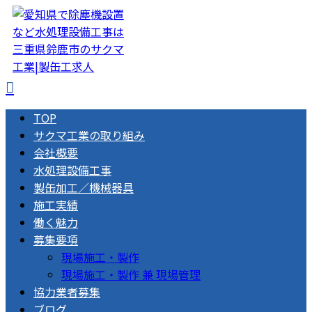
TOP
サクマ工業の取り組み
会社概要
水処理設備工事
製缶加工／機械器具
施工実績
働く魅力
募集要項
現場施工・製作
現場施工・製作 兼 現場管理
協力業者募集
ブログ