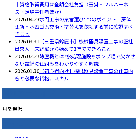
｜資格取得費用は全額会社負担（玉掛・フルハーネ
ス・足場主任者ほか）
2026.04.23
水門工事の業者選び5つのポイント｜扉体
更新・水密ゴム交換・塗替えを依頼する前に確認すべ
きこと
2026.03.31
【三重県鈴鹿市】機械器具設置工事の正社
員求人｜未経験から始めて3年でできること
2026.02.27
除塵機とは?水処理施設やポンプ場で欠かせ
ない設備の仕組みをわかりやすく解説
2026.01.30
【初心者向け】機械器具設置工事の仕事内
容と必要な資格、スキル
月別アーカイブ
月を選択
カテゴリー