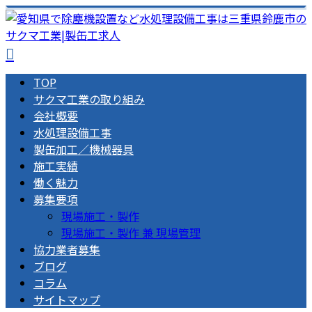
TOP
サクマ工業の取り組み
会社概要
水処理設備工事
製缶加工／機械器具
施工実績
働く魅力
募集要項
現場施工・製作
現場施工・製作 兼 現場管理
協力業者募集
ブログ
コラム
サイトマップ