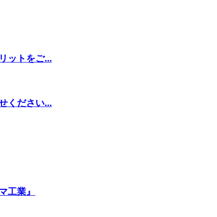
ットをご...
ください...
マ工業』