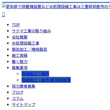
TOP
サクマ工業の取り組み
会社概要
水処理設備工事
製缶加工／機械器具
施工実績
働く魅力
募集要項
現場施工・製作
現場施工・製作 兼 現場管理
協力業者募集
ブログ
コラム
サイトマップ