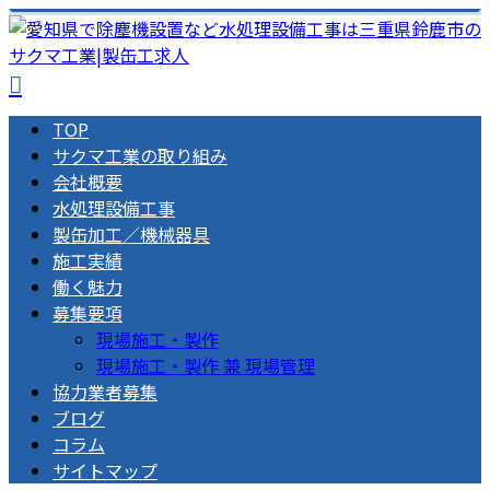
TOP
サクマ工業の取り組み
会社概要
水処理設備工事
製缶加工／機械器具
施工実績
働く魅力
募集要項
現場施工・製作
現場施工・製作 兼 現場管理
協力業者募集
ブログ
コラム
サイトマップ