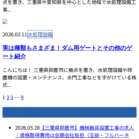
点を置き、三重県や愛知県を中心とした地域で水処理設備工
事...
2026.03.11
水処理設備
実は種類もさまざま！ダム用ゲートとその他のゲ
ート紹介
こんにちは！ 三重県鈴鹿市に拠点を置き、水処理設備や除
塵機の設置・メンテナンス、水門工事などを手がけている株
式...
1
2
3
…
9
最近の投稿
2026.05.28
【三重県鈴鹿市】機械器具設置工事の求人
｜資格取得費用は全額会社負担（玉掛・フルハーネ